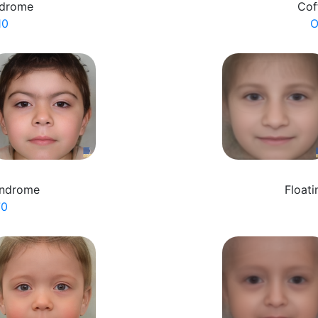
ndrome
Cof
10
O
yndrome
Float
70