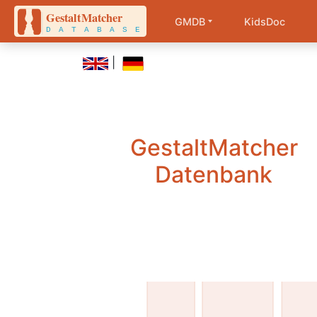
GMDB
KidsDoc
|
GestaltMatcher
Datenbank