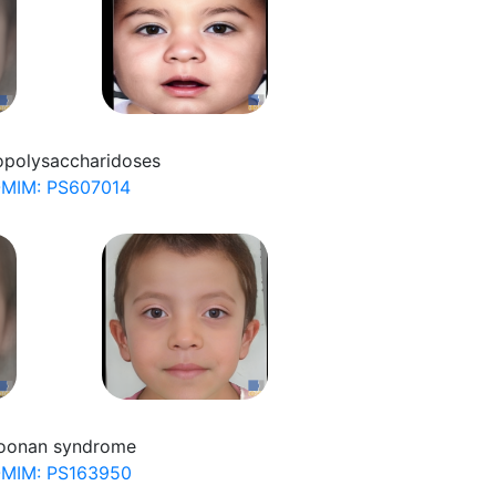
polysaccharidoses
MIM: PS607014
oonan syndrome
MIM: PS163950