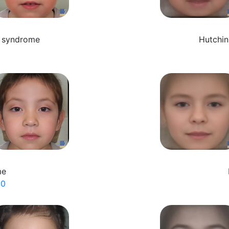
a syndrome
Hutchin
3
me
20