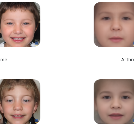
ome
Arthr
0