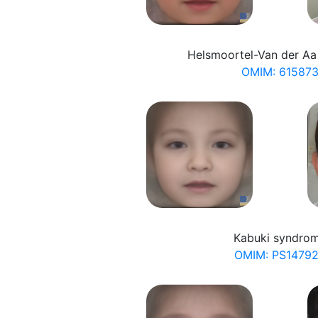
Helsmoortel-Van der A
OMIM: 61587
Kabuki syndro
OMIM: PS1479