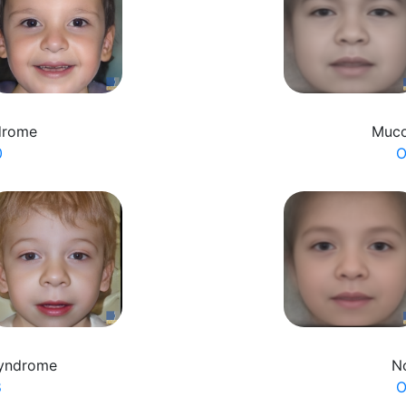
drome
Muco
0
O
syndrome
N
8
O