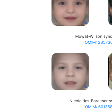
Mowat-Wilson syn
OMIM: 23573
Nicolaides-Baraitser 
OMIM: 60135